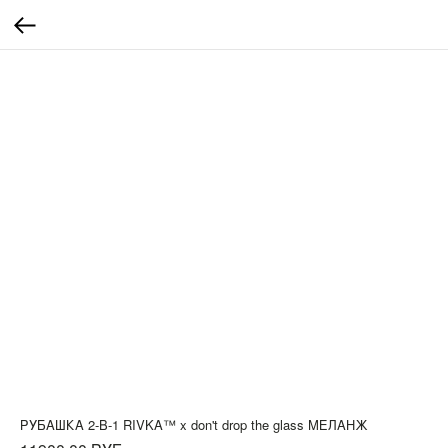
РУБАШКА 2-В-1 RIVKA™ х don't drop the glass МЕЛАНЖ