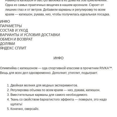
Накинуть капюшон и быстро выбежать из дома на зов приключений.
Одна из самых практичных вещичек в нашем арсенале. Скроет от
лишних глаз и от ветров. Добавили карманы и регулировку по всем
краям — капюшон, рукава, низ, чтобы получилась идеальная посадка.
ИНФО
ПАРАМЕТРЫ
СОСТАВ И УХОД
ВАРИАНТЫ И УСЛОВИЯ ДОСТАВКИ
ОБМЕН И ВОЗВРАТ
ДОЛЯМИ
ЯНДЕКС СПЛИТ
ИНФО
Олимпийка с капюшоном — ода спортивной классике в прочетнии RIVKA™.
Вещь для всех дел одновременно. Дополнит, утеплит, подыграет.
Двойная молния для модных экспериментов.
Регулировка объема по всем краям — низ, рукава, капюшон.
Вместительные карманы для самого необходимого.
Ткань со свойством бархатистого эффекта — поверьте, это надо
щупать!
Конечно, оверсайз.