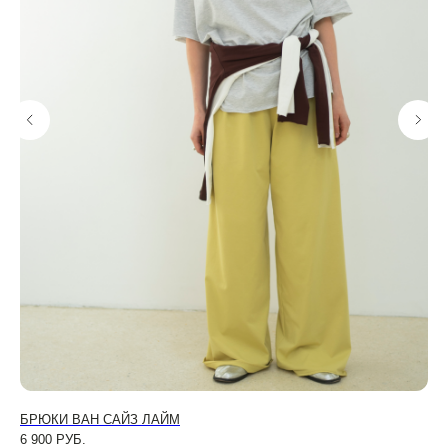
БРЮКИ ВАН САЙЗ ЛАЙМ
БР
6 900
РУБ.
6 9