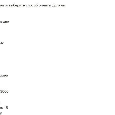
зину и выберите способ оплаты Долями
в две
ых
номер
 3000
ю
ем. В
у