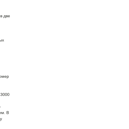
в две
ых
номер
 3000
ю
ем. В
у